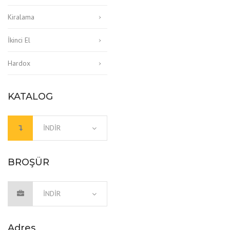
Kiralama
İkinci El
Hardox
KATALOG
İNDİR
BROŞÜR
İNDIR
Adres